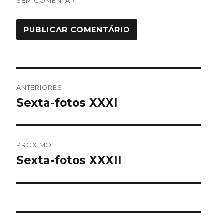
SEM COMENTAR.
Navegação
ANTERIORES
de
Sexta-fotos XXXI
Post
anterior:
Post
PRÓXIMO
Sexta-fotos XXXII
Próximo
post: