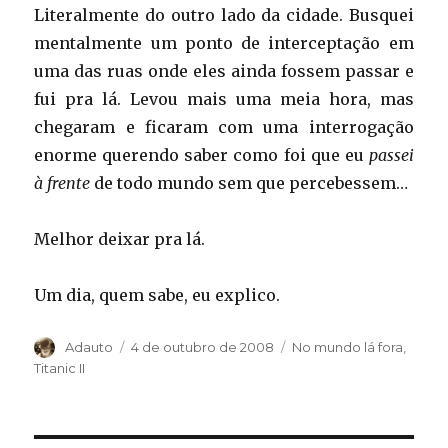
Literalmente do outro lado da cidade. Busquei
mentalmente um ponto de interceptação em
uma das ruas onde eles ainda fossem passar e
fui pra lá. Levou mais uma meia hora, mas
chegaram e ficaram com uma interrogação
enorme querendo saber como foi que eu
passei
à frente
de todo mundo sem que percebessem…
Melhor deixar pra lá.
Um dia, quem sabe, eu explico.
Autor
Publicado
Categorias
Adauto
4 de outubro de 2008
No mundo lá fora
,
em
Titanic II