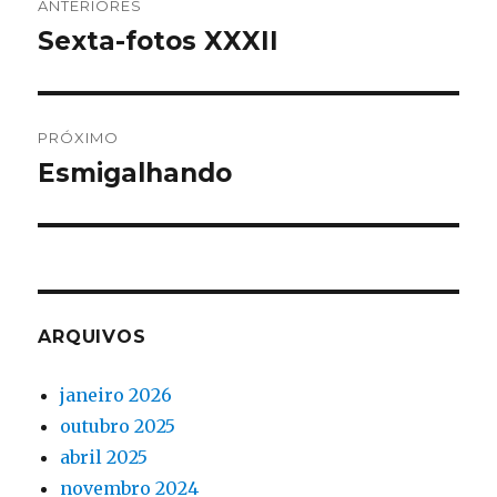
ANTERIORES
de
Sexta-fotos XXXII
Post
anterior:
Post
PRÓXIMO
Esmigalhando
Próximo
post:
ARQUIVOS
janeiro 2026
outubro 2025
abril 2025
novembro 2024