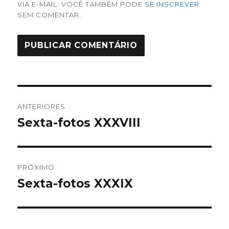
VIA E-MAIL. VOCÊ TAMBÉM PODE
SE INSCREVER
SEM COMENTAR.
Navegação
ANTERIORES
de
Sexta-fotos XXXVIII
Post
anterior:
Post
PRÓXIMO
Sexta-fotos XXXIX
Próximo
post: