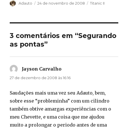
Autor
Publicado
Categorias
Adauto
24 de novembro de 2008
Titanic II
em
3 comentários em “Segurando
as pontas”
Jayson Carvalho
disse:
27 de dezembro de 2008 às 16:16
Saudações mais uma vez seu Adauto, bem,
sobre esse “probleminha” com um cilindro
também obtive amargas experiências com o
meu Chevette, e uma coisa que me ajudou
muito a prolongar o periodo antes de uma