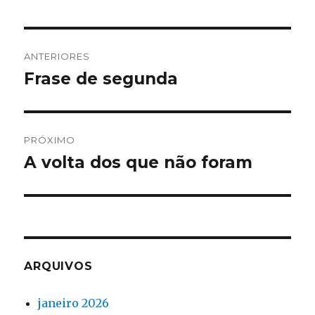
Navegação
ANTERIORES
de
Frase de segunda
Post
anterior:
Post
PRÓXIMO
A volta dos que não foram
Próximo
post:
ARQUIVOS
janeiro 2026