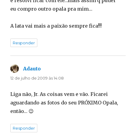
e resolvi ficar com ele…mais assim q puder
eu compro outro opala pra mim…
A lata vai mais a paixão sempre fica!!!
Responder
Adauto
disse:
12 de julho de 2009 às 14:08
Liga não, Jr. As coisas vem e vão. Ficarei
aguardando as fotos do seu PRÓXIMO Opala,
então… 😉
Responder