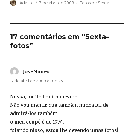
Autor
Publicado
Categorias
Adauto
3 de abril de 2009
Fotos de Sexta
em
17 comentários em “Sexta-
fotos”
JoseNunes
disse:
17 de abril de 2009 às 08:25
Nossa, muito bonito mesmo!
Não vou mentir que também nunca fui de
admirá-los também.
o meu coupê é de 1974.
falando nisso, estou lhe devendo umas fotos!