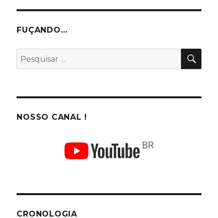
FUÇANDO…
PES
Pesquisar
por:
NOSSO CANAL !
CRONOLOGIA