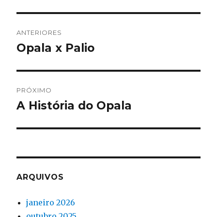
Navegação
ANTERIORES
de
Opala x Palio
Post
anterior:
Post
PRÓXIMO
A História do Opala
Próximo
post:
ARQUIVOS
janeiro 2026
outubro 2025