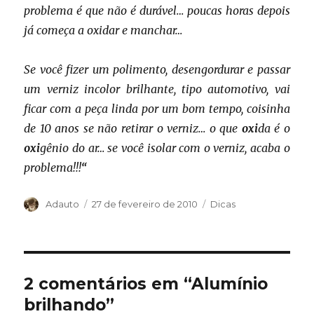
problema é que não é durável… poucas horas depois
já começa a oxidar e manchar…
Se você fizer um polimento, desengordurar e passar
um verniz incolor brilhante, tipo automotivo, vai
ficar com a peça linda por um bom tempo, coisinha
de 10 anos se não retirar o verniz… o que
oxi
da é o
oxi
gênio do ar… se você isolar com o verniz, acaba o
problema!!!
“
Autor
Publicado
Categorias
Adauto
27 de fevereiro de 2010
Dicas
em
2 comentários em “Alumínio
brilhando”