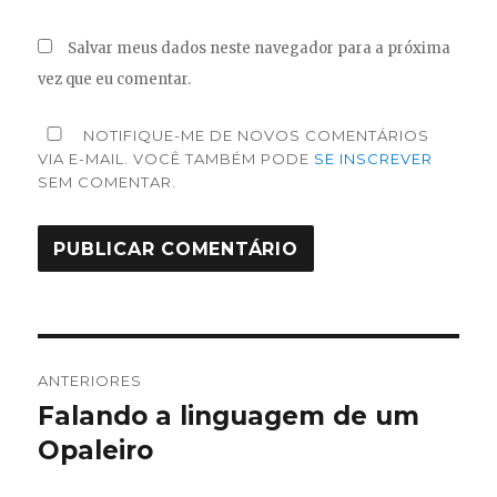
Salvar meus dados neste navegador para a próxima
vez que eu comentar.
NOTIFIQUE-ME DE NOVOS COMENTÁRIOS
VIA E-MAIL. VOCÊ TAMBÉM PODE
SE INSCREVER
SEM COMENTAR.
Navegação
ANTERIORES
de
Falando a linguagem de um
Post
anterior:
Opaleiro
Post