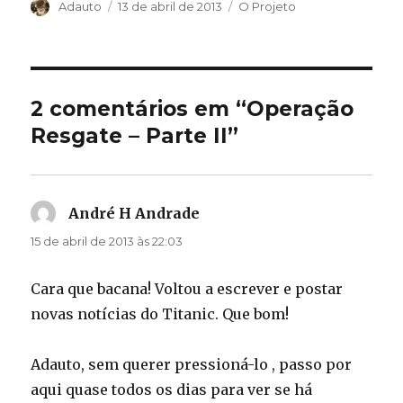
Autor
Publicado
Categorias
Adauto
13 de abril de 2013
O Projeto
em
2 comentários em “Operação
Resgate – Parte II”
André H Andrade
disse:
15 de abril de 2013 às 22:03
Cara que bacana! Voltou a escrever e postar
novas notícias do Titanic. Que bom!
Adauto, sem querer pressioná-lo , passo por
aqui quase todos os dias para ver se há