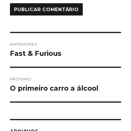
Navegação
ANTERIORES
de
Fast & Furious
Post
anterior:
Post
PRÓXIMO
O primeiro carro a álcool
Próximo
post: