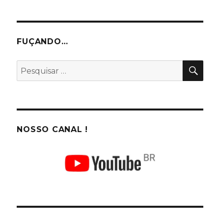
FUÇANDO…
PES
Pesquisar
por:
NOSSO CANAL !