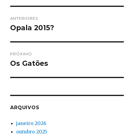
Navegação
ANTERIORES
de
Opala 2015?
Post
anterior:
Post
PRÓXIMO
Os Gatões
Próximo
post:
ARQUIVOS
janeiro 2026
outubro 2025