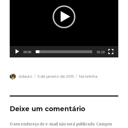
00:00
01:13
Autor
Publicado
Categorias
Adauto
5 de janeiro de 2015
Na telinha
em
Deixe um comentário
O seu endereço de e-mail não será publicado.
Campos