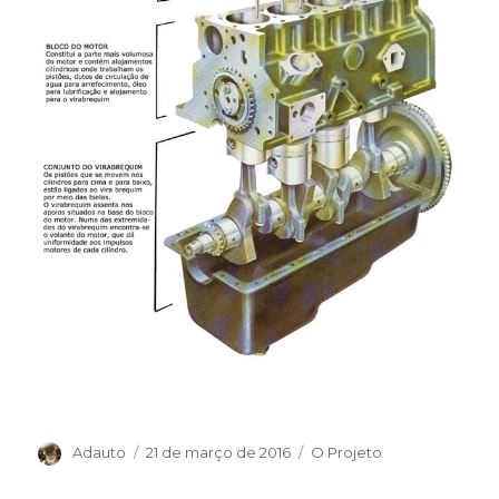
Autor
Publicado
Categorias
Adauto
21 de março de 2016
O Projeto
em