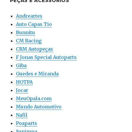
PEÇAS E ACESSÓRIOS
Andreartes
Auto Capas Tio
Bunnitu
CM Racing
CRM Autopeças
F Jonas Special Autoparts
Giba
Guedes e Miranda
HOTPA
Jocar
MeuOpala.com
Mundo Automotivo
Nafil
Poaparts
Supimpa