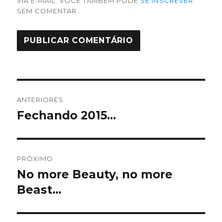
VIA E-MAIL. VOCÊ TAMBÉM PODE
SE INSCREVER
SEM COMENTAR.
Navegação
ANTERIORES
de
Fechando 2015…
Post
anterior:
Post
PRÓXIMO
No more Beauty, no more
Próximo
post:
Beast…