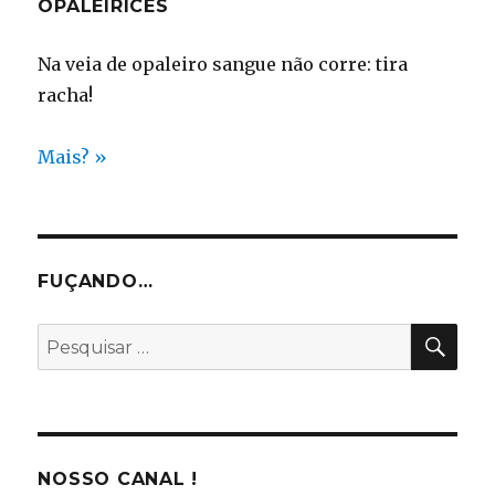
OPALEIRICES
Na veia de opaleiro sangue não corre: tira
racha!
Mais? »
FUÇANDO…
PES
Pesquisar
por:
NOSSO CANAL !