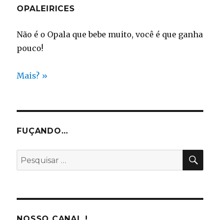
OPALEIRICES
Não é o Opala que bebe muito, você é que ganha
pouco!
Mais? »
FUÇANDO…
PES
Pesquisar
por:
NOSSO CANAL !