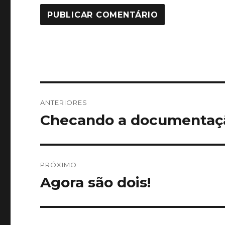
Navegação
ANTERIORES
de
Checando a documentaç
Post
anterior:
Post
PRÓXIMO
Agora são dois!
Próximo
post: