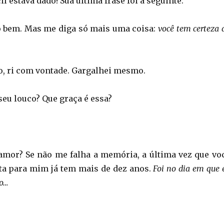
il estava dado! Sua última frase foi a seguinte:
o bem. Mas me diga só mais uma coisa:
você tem certeza 
o, ri com vontade. Gargalhei mesmo.
 seu louco? Que graça é essa?
 amor? Se não me falha a memória, a última vez que vo
ta para mim já tem mais de dez anos.
Foi no dia em que 
o…