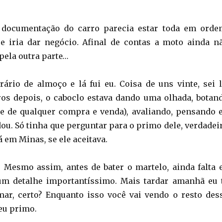
documentação do carro parecia estar toda em orde
se iria dar negócio. Afinal de contas a moto ainda n
 pela outra parte…
rário de almoço e lá fui eu. Coisa de uns vinte, sei l
ros depois, o caboclo estava dando uma olhada, botan
rte de qualquer compra e venda), avaliando, pensando 
ou. Só tinha que perguntar para o primo dele, verdadei
á em Minas, se ele aceitava.
. Mesmo assim, antes de bater o martelo, ainda falta 
 um detalhe importantíssimo. Mais tardar amanhã eu 
mar, certo? Enquanto isso você vai vendo o resto des
eu primo.