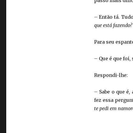
passo mais difíc
– Então tá. Tud
que está fazendo?
Para seu espant
– Que é que foi,
Respondi-lhe:
– Sabe o que é,
fez essa pergun
te pedi em namor