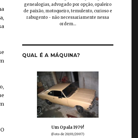
genealogias, advogado por opção, opaleiro
na
de paixão, motoqueiro, temulento, curioso e
a,
rabugento - não necessariamente nessa
ordem...
sa
se
QUAL É A MÁQUINA?
um
o,
ue
um
Um Opala 1979!
 O
(Foto de 20/01/2007)