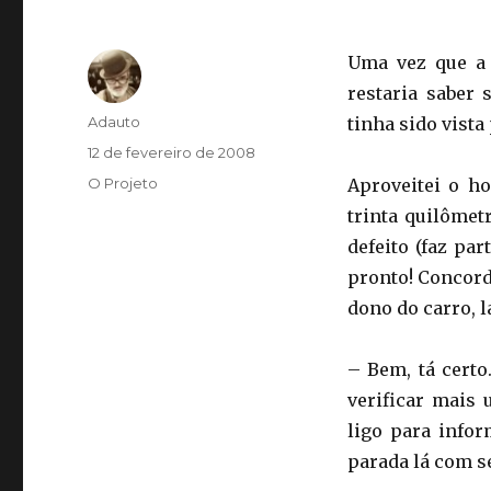
Uma vez que a 
restaria saber 
Autor
Adauto
tinha sido vista
Publicado
12 de fevereiro de 2008
em
Categorias
O Projeto
Aproveitei o ho
trinta quilômet
defeito (faz pa
pronto! Concord
dono do carro, l
– Bem, tá certo
verificar mais
ligo para infor
parada lá com s