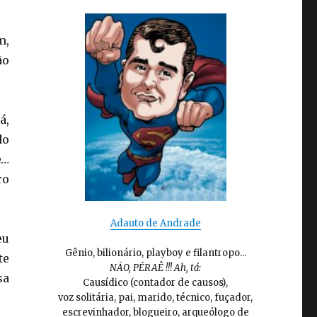
m,
ão
á,
do
e…
ro
Adauto de Andrade
eu
Gênio, bilionário, playboy e filantropo...
te
NÃO, PÉRAÊ !!! Ah, tá:
sa
Causídico (contador de causos),
voz solitária, pai, marido, técnico, fuçador,
escrevinhador, blogueiro, arqueólogo de