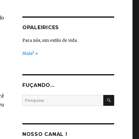
do
OPALEIRICES
Para nós, um estilo de vida.
Mais? »
FUÇANDO…
cê
PESQUISA
Pesquisar
eu
por:
NOSSO CANAL !