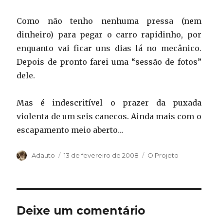
Como não tenho nenhuma pressa (nem
dinheiro) para pegar o carro rapidinho, por
enquanto vai ficar uns dias lá no mecânico.
Depois de pronto farei uma “sessão de fotos”
dele.
Mas é indescritível o prazer da puxada
violenta de um seis canecos. Ainda mais com o
escapamento meio aberto…
Autor
Publicado
Categorias
Adauto
13 de fevereiro de 2008
O Projeto
em
Deixe um comentário