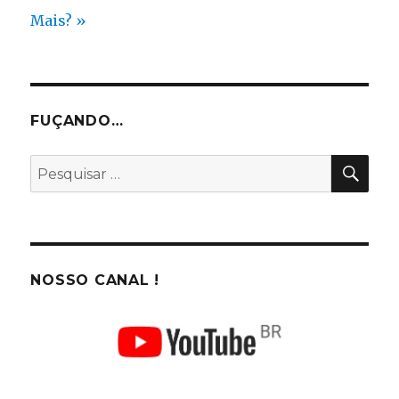
Mais? »
FUÇANDO…
PES
Pesquisar
por:
NOSSO CANAL !