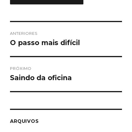
Navegação
ANTERIORES
de
O passo mais difícil
Post
anterior:
Post
PRÓXIMO
Saindo da oficina
Próximo
post:
ARQUIVOS